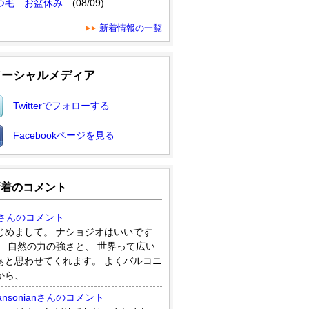
つ毛 お盆休み
(08/09)
新着情報の一覧
ソーシャルメディア
Twitterでフォローする
Facebookページを見る
新着のコメント
8さんのコメント
じめまして。 ナショジオはいいです
。 自然の力の強さと、 世界って広い
ぁと思わせてくれます。 よくバルコニ
から、
ansonianさんのコメント