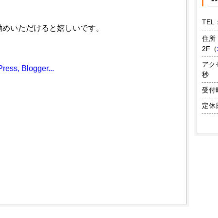
TEL
勧めいただけると嬉しいです。
住所
2F
（
アク
秒
受付時
定休