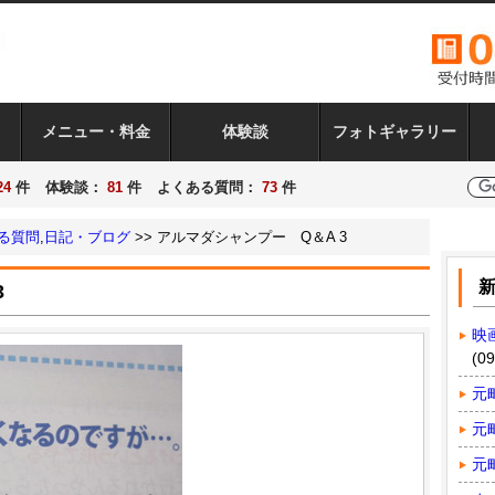
メニュー・料金
体験談
フォトギャラリー
24
件
体験談
：
81
件
よくある質問
：
73
件
る質問
,
日記・ブログ
>> アルマダシャンプー Q＆A 3
3
映
(09
元
元
元