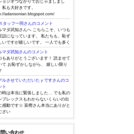
ショジオつながりでおじゃましまし
。私も大好きです。
p://adansonian.blogspot.com/
8スタッフ一同さんのコメント
ルマダ武知さんへ こちらこそ、いつも
世話になっています。 私たちも、恥ず
しいですが嬉しいです。 一人でも多く
ルマダ武知さんのコメント
つもありがとうございます！ 読ませて
いて お恥ずかしながら、 嬉しい限り
す
デルさせていただいたｙですさんのコ
ント
の時は本当に緊張しました… でも私の
ンプレックスもわからないくらいの出
に感動です☆ 富樫さん本当にありがと
ござい
お問い合わせ