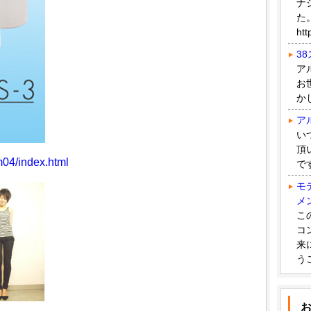
ナ
た
htt
3
ア
お
か
ア
い
頂
m04/index.html
で
モ
メ
こ
コ
来
う