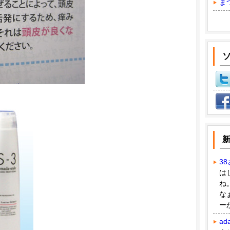
ま
3
は
ね
な
ー
ad