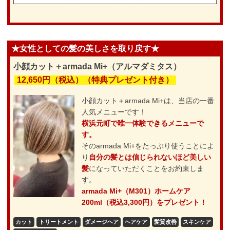
★女性としての髪の美しさを取り戻す★
小顔カット＋armada Mi+（アルマダミタス）
12,650円（税込）（特典プレゼント付き）
小顔カット＋armada Mi+は、当店の一番
人気メニューです！
横浜元町で唯一体験できるメニューで
す。
そのarmada Mi+をたっぷり使うことによ
り
自分の髪とは信じられないほど美しい
髪
になっていただくことをお約束しま
す。
armada Mi+（M301）ホームケア
200ml（税込3,300円）をプレゼント！
カット
トリートメント
ダメージヘア
ヘアケア
髪質改善
スキンケア