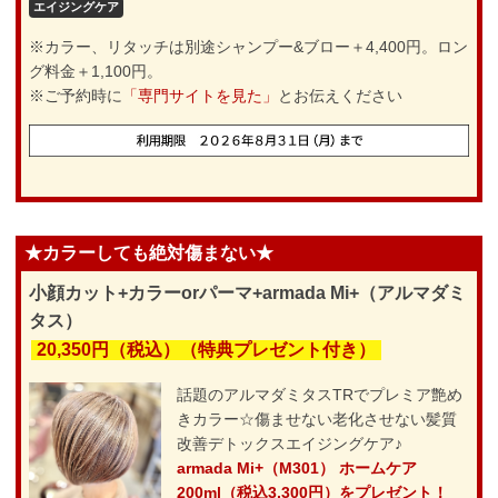
エイジングケア
※カラー、リタッチは別途シャンプー&ブロー＋4,400円。ロン
グ料金＋1,100円。
※ご予約時に
「専門サイトを見た」
とお伝えください
★カラーしても絶対傷まない★
小顔カット+カラーorパーマ+armada Mi+（アルマダミ
タス）
20,350円（税込）（特典プレゼント付き）
話題のアルマダミタスTRでプレミア艶め
きカラー☆傷ませない老化させない髪質
改善デトックスエイジングケア♪
armada Mi+（M301） ホームケア
200ml（税込3,300円）をプレゼント！