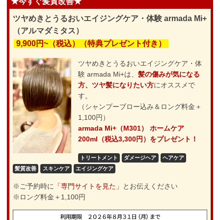
★今すぐ髪質改善★
ツヤめきとうるおいエイジングケア・体験 armada Mi+
（アルマダミタス）
9,900円~（税込）（特典プレゼント付き）
ツヤめきとうるおいエイジングケア・体
験 armada Mi+は、
髪の傷みが気になる
方、ツヤ髪になりたい方
にオススメで
す。
（シャンプーブロー込み＆ロング料金＋
1,100円）
armada Mi+（M301） ホームケア
200ml（税込3,300円）をプレゼント！
トリートメント
ダメージヘア
ヘアケア
髪質改善
スキンケア
エイジングケア
※ご予約時に
「専門サイトを見た」
とお伝えください
※ロング料金＋1,100円