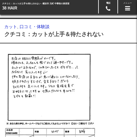
電話
メニュー
クチコミ：カットが上手＆待たされない - 横浜市 元町 中華街の美容室
予約・お問い合わせ
045-662-3808
38 HAIR
カット
,
口コミ・体験談
クチコミ：カットが上手＆待たされない