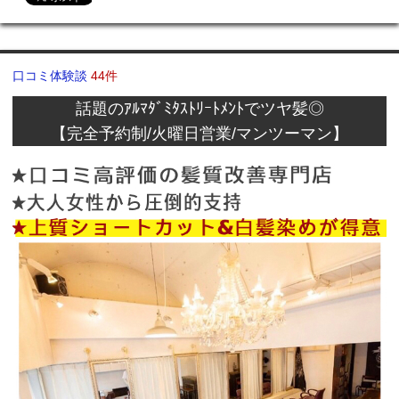
口コミ体験談
44件
話題のｱﾙﾏﾀﾞﾐﾀｽﾄﾘｰﾄﾒﾝﾄでツヤ髪◎
【完全予約制/火曜日営業/マンツーマン】