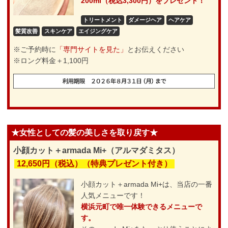
200ml（税込3,300円）をプレゼント！
トリートメント
ダメージヘア
ヘアケア
髪質改善
スキンケア
エイジングケア
※ご予約時に
「専門サイトを見た」
とお伝えください
※ロング料金＋1,100円
★女性としての髪の美しさを取り戻す★
小顔カット＋armada Mi+（アルマダミタス）
12,650円（税込）（特典プレゼント付き）
小顔カット＋armada Mi+は、当店の一番
人気メニューです！
横浜元町で唯一体験できるメニューで
す。