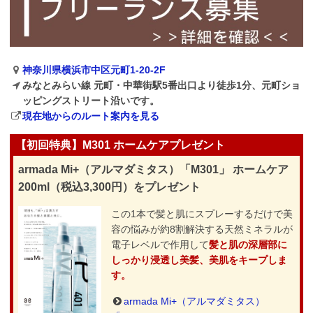
神奈川県横浜市中区元町1-20-2F
みなとみらい線 元町・中華街駅5番出口より徒歩1分、元町ショ
ッピングストリート沿いです。
現在地からのルート案内を見る
【初回特典】M301 ホームケアプレゼント
armada Mi+（アルマダミタス）「M301」 ホームケア
200ml（税込3,300円）をプレゼント
この1本で髪と肌にスプレーするだけで美
容の悩みが約8割解決する天然ミネラルが
電子レベルで作用して
髪と肌の深層部に
しっかり浸透し美髪、美肌をキープしま
す。
armada Mi+（アルマダミタス）