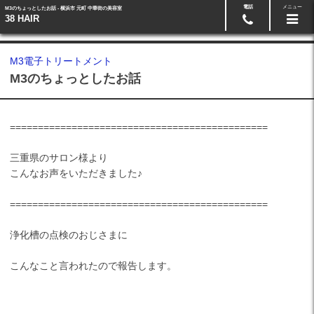
電話
メニュー
M3のちょっとしたお話 - 横浜市 元町 中華街の美容室
予約・お問い合わせ
045-662-3808
38 HAIR
M3電子トリートメント
M3のちょっとしたお話
==============================
================
三重県のサロン様より
こんなお声をいただきました♪
==============================
================
浄化槽の点検のおじさまに
こんなこと言われたので報告します。