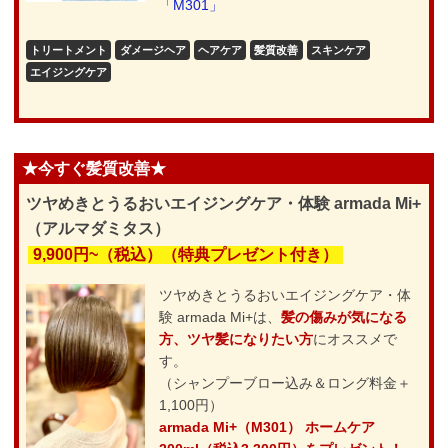
「M301」
トリートメント
ダメージヘア
ヘアケア
髪質改善
スキンケア
エイジングケア
★今すぐ髪質改善★
ツヤめきとうるおいエイジングケア・体験 armada Mi+
（アルマダミタス）
9,900円~（税込）（特典プレゼント付き）
ツヤめきとうるおいエイジングケア・体
験 armada Mi+は、
髪の傷みが気になる
方、ツヤ髪になりたい方
にオススメで
す。
（シャンプーブロー込み＆ロング料金＋
1,100円）
armada Mi+（M301） ホームケア