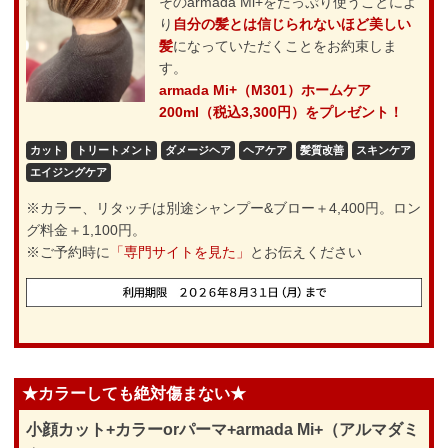
そのarmada Mi+をたっぷり使うことによ
り
自分の髪とは信じられないほど美しい
髪
になっていただくことをお約束しま
す。
armada Mi+（M301）ホームケア
200ml（税込3,300円）をプレゼント！
カット
トリートメント
ダメージヘア
ヘアケア
髪質改善
スキンケア
エイジングケア
※カラー、リタッチは別途シャンプー&ブロー＋4,400円。ロン
グ料金＋1,100円。
※ご予約時に
「専門サイトを見た」
とお伝えください
★カラーしても絶対傷まない★
小顔カット+カラーorパーマ+armada Mi+（アルマダミ