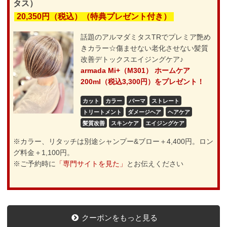
タス）
20,350円（税込）（特典プレゼント付き）
話題のアルマダミタスTRでプレミア艶め
きカラー☆傷ませない老化させない髪質
改善デトックスエイジングケア♪
armada Mi+（M301） ホームケア
200ml（税込3,300円）をプレゼント！
カット
カラー
パーマ
ストレート
トリートメント
ダメージヘア
ヘアケア
髪質改善
スキンケア
エイジングケア
※カラー、リタッチは別途シャンプー&ブロー＋4,400円。ロン
グ料金＋1,100円。
※ご予約時に
「専門サイトを見た」
とお伝えください
クーポンをもっと見る