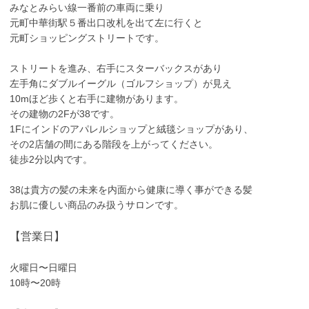
みなとみらい線一番前の車両に乗り
元町中華街駅５番出口改札を出て左に行くと
元町ショッピングストリートです。
ストリートを進み、右手にスターバックスがあり
左手角にダブルイーグル（ゴルフショップ）が見え
10mほど歩くと右手に建物があります。
その建物の2Fが38です。
1Fにインドのアパレルショップと絨毯ショップがあり、
その2店舗の間にある階段を上がってください。
徒歩2分以内です。
38は貴方の髪の未来を内面から健康に導く事ができる髪
お肌に優しい商品のみ扱うサロンです。
【営業日】
火曜日〜日曜日
10時〜20時