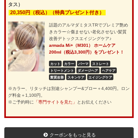
タス）
20,350円（税込）（特典プレゼント付き）
話題のアルマダミタスTRでプレミア艶め
きカラー☆傷ませない老化させない髪質
改善デトックスエイジングケア♪
armada Mi+（M301） ホームケア
200ml（税込3,300円）をプレゼント！
カット
カラー
パーマ
ストレート
トリートメント
ダメージヘア
ヘアケア
髪質改善
スキンケア
エイジングケア
※カラー、リタッチは別途シャンプー&ブロー＋4,400円。ロン
グ料金＋1,100円。
※ご予約時に
「専門サイトを見た」
とお伝えください
クーポンをもっと見る