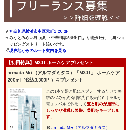
神奈川県横浜市中区元町1-20-2F
みなとみらい線 元町・中華街駅5番出口より徒歩1分、元町ショ
ッピングストリート沿いです。
現在地からのルート案内を見る
【初回特典】M301 ホームケアプレゼント
armada Mi+（アルマダミタス）「M301」 ホームケア
200ml（税込3,300円）をプレゼント
この1本で髪と肌にスプレーするだけで美
容の悩みが約8割解決する天然ミネラルが
電子レベルで作用して
髪と肌の深層部に
しっかり浸透し美髪、美肌をキープしま
す。
armada Mi+（アルマダミタス）