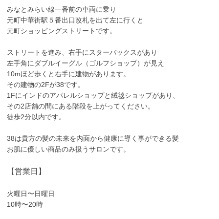
みなとみらい線一番前の車両に乗り
元町中華街駅５番出口改札を出て左に行くと
元町ショッピングストリートです。
ストリートを進み、右手にスターバックスがあり
左手角にダブルイーグル（ゴルフショップ）が見え
10mほど歩くと右手に建物があります。
その建物の2Fが38です。
1Fにインドのアパレルショップと絨毯ショップがあり、
その2店舗の間にある階段を上がってください。
徒歩2分以内です。
38は貴方の髪の未来を内面から健康に導く事ができる髪
お肌に優しい商品のみ扱うサロンです。
【営業日】
火曜日〜日曜日
10時〜20時