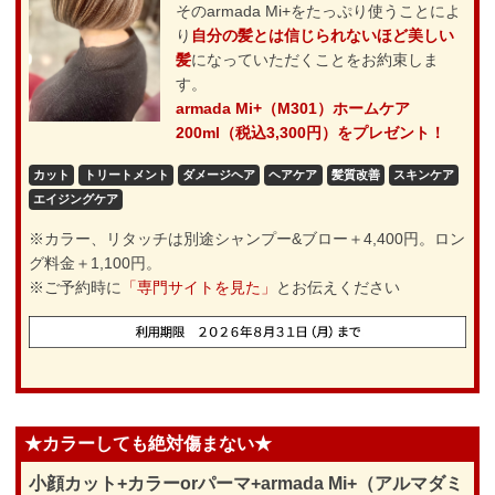
そのarmada Mi+をたっぷり使うことによ
り
自分の髪とは信じられないほど美しい
髪
になっていただくことをお約束しま
す。
armada Mi+（M301）ホームケア
200ml（税込3,300円）をプレゼント！
カット
トリートメント
ダメージヘア
ヘアケア
髪質改善
スキンケア
エイジングケア
※カラー、リタッチは別途シャンプー&ブロー＋4,400円。ロン
グ料金＋1,100円。
※ご予約時に
「専門サイトを見た」
とお伝えください
★カラーしても絶対傷まない★
小顔カット+カラーorパーマ+armada Mi+（アルマダミ