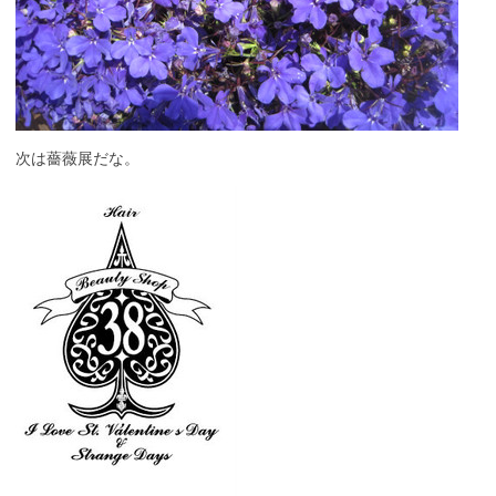
次は薔薇展だな。