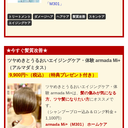
「M301」
トリートメント
ダメージヘア
ヘアケア
髪質改善
スキンケア
エイジングケア
★今すぐ髪質改善★
ツヤめきとうるおいエイジングケア・体験 armada Mi+
（アルマダミタス）
9,900円~（税込）（特典プレゼント付き）
ツヤめきとうるおいエイジングケア・体
験 armada Mi+は、
髪の傷みが気になる
方、ツヤ髪になりたい方
にオススメで
す。
（シャンプーブロー込み＆ロング料金＋
1,100円）
armada Mi+（M301） ホームケア