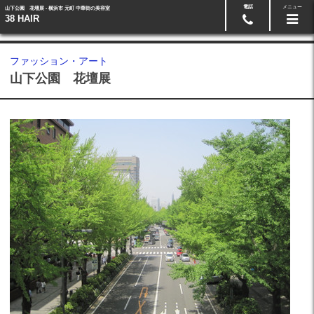
電話
メニュー
山下公園 花壇展 - 横浜市 元町 中華街の美容室
予約・お問い合わせ
045-662-3808
38 HAIR
ファッション・アート
山下公園 花壇展