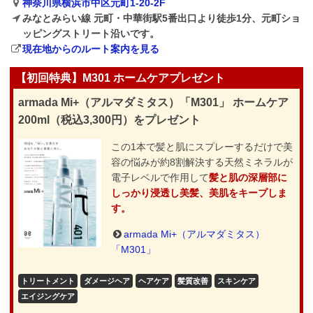
神奈川県横浜市中区元町1-20-2F
みなとみらい線 元町・中華街駅5番出口より徒歩1分、元町ショ
ッピングストリート沿いです。
現在地からのルート案内を見る
【初回特典】M301 ホームケアプレゼント
armada Mi+（アルマダミタス）「M301」 ホームケア
200ml（税込3,300円）をプレゼント
この1本で髪と肌にスプレーするだけで美
容の悩みが約8割解決する天然ミネラルが
電子レベルで作用して
髪と肌の深層部に
しっかり浸透し美髪、美肌をキープしま
す。
armada Mi+（アルマダミタス）
「M301」
トリートメント
ダメージヘア
ヘアケア
髪質改善
スキンケア
エイジングケア