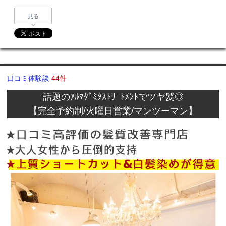
見る
口コミ体験談
44件
話題のｱﾙﾏﾀﾞﾐﾀｽﾄﾘｰﾄﾒﾝﾄでツヤ髪◎
【完全予約制/火曜日営業/マンツーマン】