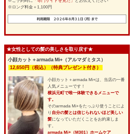
※ご予約時に
「専門サイトを見た」
とお伝えください
※ロング料金＋1,100円
★女性としての髪の美しさを取り戻す★
小顔カット＋armada Mi+（アルマダミタス）
12,650円（税込）（特典プレゼント付き）
小顔カット＋armada Mi+は、当店の一番
人気メニューです！
横浜元町で唯一体験できるメニューで
す。
そのarmada Mi+をたっぷり使うことによ
り
自分の髪とは信じられないほど美しい
髪
になっていただくことをお約束しま
す。
armada Mi+（M301）ホームケア