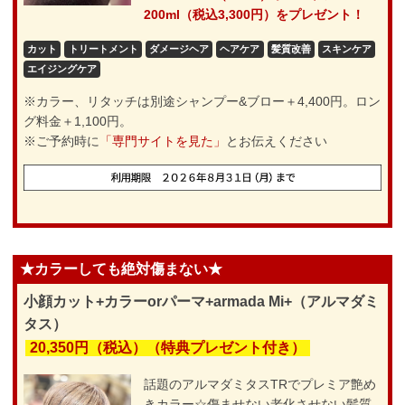
200ml（税込3,300円）をプレゼント！
カット
トリートメント
ダメージヘア
ヘアケア
髪質改善
スキンケア
エイジングケア
※カラー、リタッチは別途シャンプー&ブロー＋4,400円。ロン
グ料金＋1,100円。
※ご予約時に
「専門サイトを見た」
とお伝えください
★カラーしても絶対傷まない★
小顔カット+カラーorパーマ+armada Mi+（アルマダミ
タス）
20,350円（税込）（特典プレゼント付き）
話題のアルマダミタスTRでプレミア艶め
きカラー☆傷ませない老化させない髪質