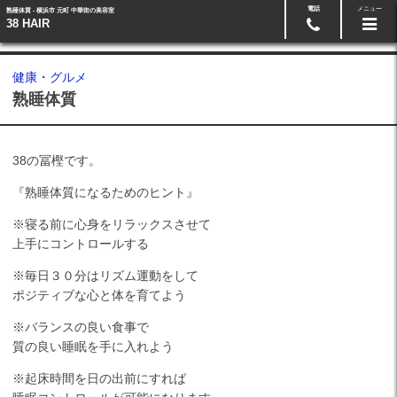
電話
メニュー
熟睡体質 - 横浜市 元町 中華街の美容室
予約・お問い合わせ
045-662-3808
38 HAIR
健康・グルメ
熟睡体質
38の冨樫です。
『熟睡体質になるためのヒント』
※寝る前に心身をリラックスさせて
上手にコントロールする
※毎日３０分はリズム運動をして
ポジティブな心と体を育てよう
※バランスの良い食事で
質の良い睡眠を手に入れよう
※起床時間を日の出前にすれば