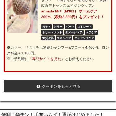
改善デトックスエイジングケア♪
armada Mi+（M301） ホームケア
200ml（税込3,300円）をプレゼント！
カット
カラー
パーマ
ストレート
トリートメント
ダメージヘア
ヘアケア
髪質改善
スキンケア
エイジングケア
※カラー、リタッチは別途シャンプー&ブロー＋4,400円。ロン
グ料金＋1,100円。
※ご予約時に
「専門サイトを見た」
とお伝えください
クーポンをもっと見る
便利！楽チン！手間いらず！通販はじめました！