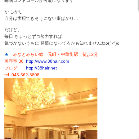
睡眠コントロールが可能になります
が しかし
自分は実現できそうにない事ばかり…
だけど、
毎日 ちょっとずつ努力すれば
気づかないうちに 習慣になってるかも知れませんねo(^-^)o
★
みなとみらい線 元町・中華街駅 徒歩2分
美容室 38
http://www.38hair.com
ブログ
http://38hair.net
tel 045-662-3808