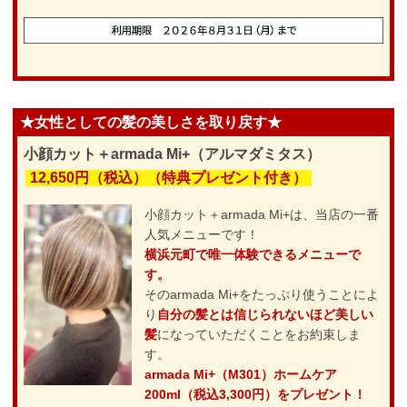
★女性としての髪の美しさを取り戻す★
小顔カット＋armada Mi+（アルマダミタス）
12,650円（税込）（特典プレゼント付き）
小顔カット＋armada Mi+は、当店の一番
人気メニューです！
横浜元町で唯一体験できるメニューで
す。
そのarmada Mi+をたっぷり使うことによ
り
自分の髪とは信じられないほど美しい
髪
になっていただくことをお約束しま
す。
armada Mi+（M301）ホームケア
200ml（税込3,300円）をプレゼント！