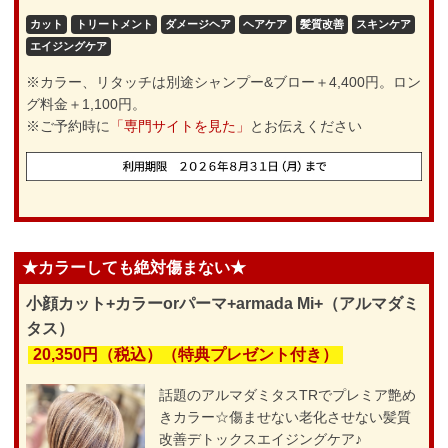
カット
トリートメント
ダメージヘア
ヘアケア
髪質改善
スキンケア
エイジングケア
※カラー、リタッチは別途シャンプー&ブロー＋4,400円。ロン
グ料金＋1,100円。
※ご予約時に
「専門サイトを見た」
とお伝えください
★カラーしても絶対傷まない★
小顔カット+カラーorパーマ+armada Mi+（アルマダミ
タス）
20,350円（税込）（特典プレゼント付き）
話題のアルマダミタスTRでプレミア艶め
きカラー☆傷ませない老化させない髪質
改善デトックスエイジングケア♪