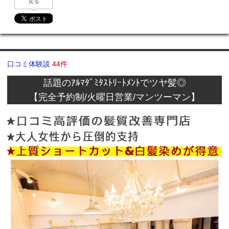
見る
口コミ体験談
44件
話題のｱﾙﾏﾀﾞﾐﾀｽﾄﾘｰﾄﾒﾝﾄでツヤ髪◎
【完全予約制/火曜日営業/マンツーマン】