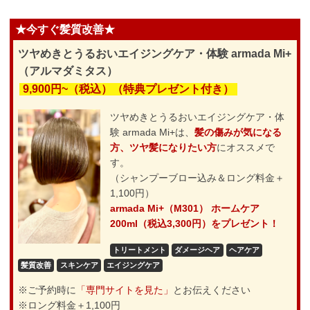
★今すぐ髪質改善★
ツヤめきとうるおいエイジングケア・体験 armada Mi+
（アルマダミタス）
9,900円~（税込）（特典プレゼント付き）
ツヤめきとうるおいエイジングケア・体
験 armada Mi+は、
髪の傷みが気になる
方、ツヤ髪になりたい方
にオススメで
す。
（シャンプーブロー込み＆ロング料金＋
1,100円）
armada Mi+（M301） ホームケア
200ml（税込3,300円）をプレゼント！
トリートメント
ダメージヘア
ヘアケア
髪質改善
スキンケア
エイジングケア
※ご予約時に
「専門サイトを見た」
とお伝えください
※ロング料金＋1,100円