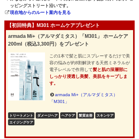
ッピングストリート沿いです。
現在地からのルート案内を見る
【初回特典】M301 ホームケアプレゼント
armada Mi+（アルマダミタス）「M301」 ホームケア
200ml（税込3,300円）をプレゼント
この1本で髪と肌にスプレーするだけで美
容の悩みが約8割解決する天然ミネラルが
電子レベルで作用して
髪と肌の深層部に
しっかり浸透し美髪、美肌をキープしま
す。
armada Mi+（アルマダミタス）
「M301」
トリートメント
ダメージヘア
ヘアケア
髪質改善
スキンケア
エイジングケア