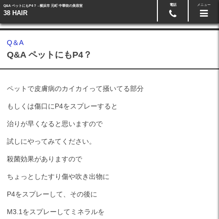
電話
メニュー
Q&A ペットにもP4？ - 横浜市 元町 中華街の美容室
予約・お問い合わせ
045-662-3808
38 HAIR
Q＆A
Q&A ペットにもP4？
ペットで皮膚病のカイカイって掻いてる部分
もしくは傷口にP4をスプレーすると
治りが早くなると思いますので
試しにやってみてください。
殺菌効果がありますので
ちょっとしたすり傷や吹き出物に
P4をスプレーして、その後に
M3.1をスプレーしてミネラルを